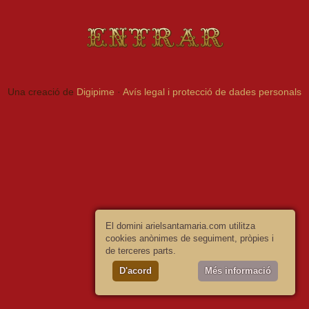
Entrar
Una creació de
Digipime
·
Avís legal i protecció de dades personals
El domini arielsantamaria.com utilitza
cookies anònimes de seguiment, pròpies i
de terceres parts.
D'acord
Més informació