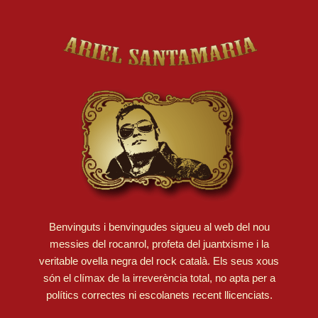
Ariel Santamaria - Portada
Benvinguts i benvingudes sigueu al web del nou
messies del rocanrol, profeta del juantxisme i la
veritable ovella negra del rock català. Els seus xous
són el clímax de la irreverència total, no apta per a
polítics correctes ni escolanets recent llicenciats.