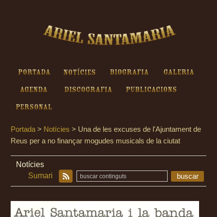
Ariel Santamaria - Una de les
excuses de l'Ajuntament de
Reus per a no finançar
mogudes musicals de la ciutat
Portada
Notícies
Biografia
Galeria
Agenda
Discografia
Publicacions
Personal
Portada
>
Notícies
>
Una de les excuses de l'Ajuntament de
Reus per a no finançar mogudes musicals de la ciutat
Notícies
Sumari
buscar