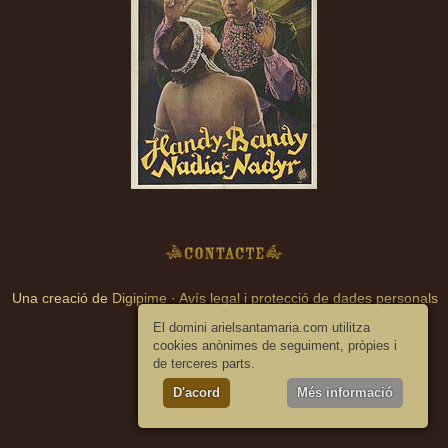
Contacte
Una creació de
Digipime
·
Avís legal i protecció de dades personals
El domini arielsantamaria.com utilitza
cookies anònimes de seguiment, pròpies i
de terceres parts.
D'acord
Més informació