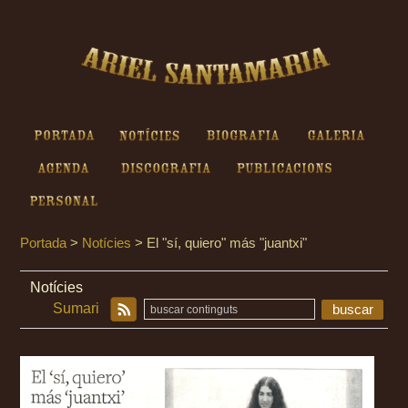
Ariel Santamaria - El "sí,
quiero" más "juantxi"
Portada
Notícies
Biografia
Galeria
Agenda
Discografia
Publicacions
Personal
Portada
>
Notícies
>
El "sí, quiero" más "juantxi"
Notícies
Sumari
buscar