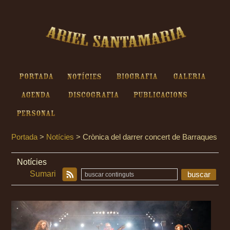
Ariel Santamaria - Crònica del
darrer concert de Barraques
Portada
Notícies
Biografia
Galeria
Agenda
Discografia
Publicacions
Personal
Portada
>
Notícies
>
Crònica del darrer concert de Barraques
Notícies
Sumari
buscar