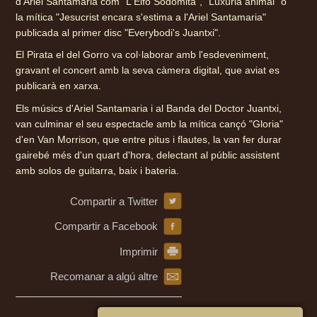
d'Ariel Santamaria com "L'Elfo Sodomita", "Luxúria animal" o
la mítica "Jesucrist encara s'estima a l'Ariel Santamaria"
publicada al primer disc "Everybodi's Juantxi".
El Pirata el del Gorro va col·laborar amb l'esdeveniment,
gravant el concert amb la seva càmera digital, que aviat es
publicarà en xarxa.
Els músics d'Ariel Santamaria i al Banda del Doctor Juantxi,
van culminar el seu espectacle amb la mítica cançó "Gloria"
d'en Van Morrison, que entre pitus i flautes, la van fer durar
gairebé més d'un quart d'hora, delectant al públic assistent
amb solos de guitarra, baix i bateria.
Compartir a Twitter
Compartir a Facebook
Imprimir
Recomanar a algú altre