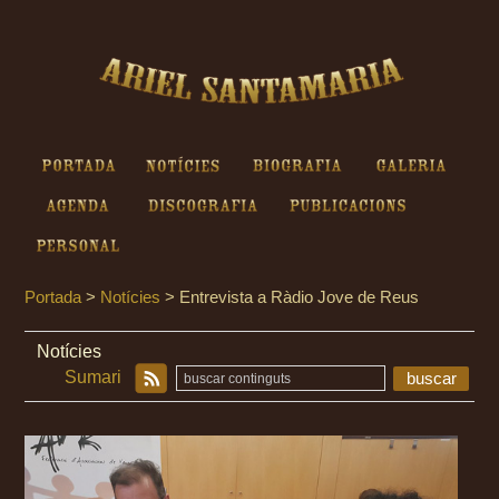
Ariel Santamaria - Entrevista a
Ràdio Jove de Reus
Portada
Notícies
Biografia
Galeria
Agenda
Discografia
Publicacions
Personal
Portada
>
Notícies
>
Entrevista a Ràdio Jove de Reus
Notícies
Sumari
buscar