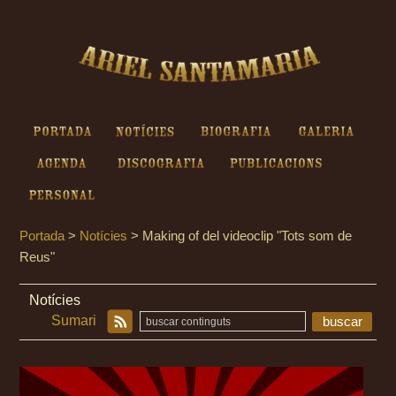
Ariel Santamaria - Making of
del videoclip "Tots som de
Reus"
Portada
Notícies
Biografia
Galeria
Agenda
Discografia
Publicacions
Personal
Portada
>
Notícies
>
Making of del videoclip "Tots som de
Reus"
Notícies
Sumari
buscar