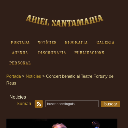
Ariel Santamaria - Concert
benèfic al Teatre Fortuny de
Reus
Portada
Notícies
Biografia
Galeria
Agenda
Discografia
Publicacions
Personal
Portada
>
Notícies
>
Concert benèfic al Teatre Fortuny de
Reus
Notícies
Sumari
buscar