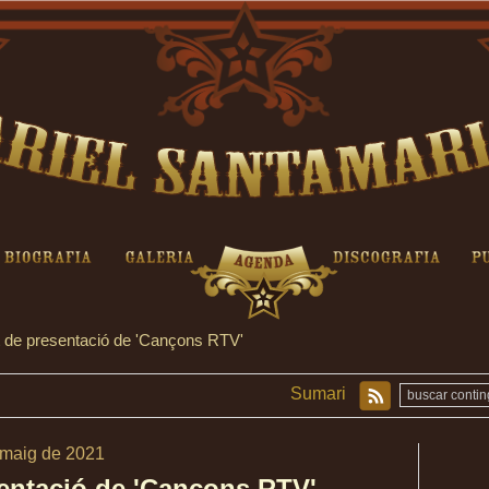
Concert de presentació de 'Can
Agenda
iografia
Galeria
Discografia
 de presentació de 'Cançons RTV'
Sumari
, maig de 2021
entació de 'Cançons RTV'