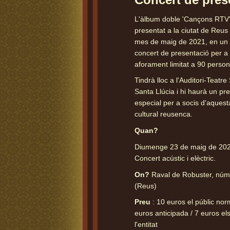
L'àlbum doble 'Cançons RTV'
presentat a la ciutat de Reus
mes de maig de 2021, en un 
concert de presentació per a
aforament limitat a 90 perso
Tindrà lloc a l'Auditori-Teatre
Santa Llúcia i hi haurà un pr
especial per a socis d'aquesta
cultural reusenca.
Quan?
Diumenge 23 de maig de 202
Concert acústic i elèctric.
On?
Raval de Robuster, núm
(Reus)
Preu
: 10 euros el públic nor
euros anticipada / 7 euros el
l'entitat