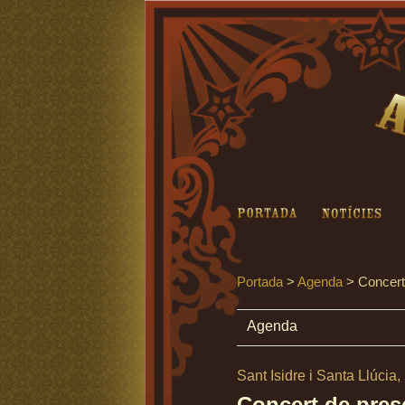
Ariel Santamaria - 
Portada
Notícies
B
Portada
>
Agenda
>
Concert
Agenda
Sant Isidre i Santa Llúcia
Concert de pres