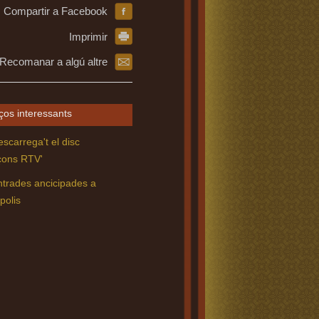
Compartir a Facebook
Imprimir
Recomanar a algú altre
ços interessants
scarrega't el disc
çons RTV'
ntrades ancicipades a
polis