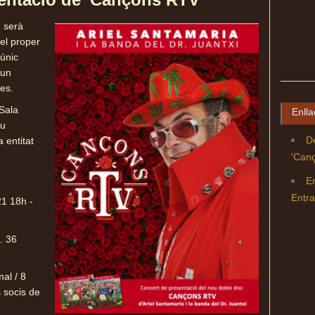
 serà
 el proper
únic
 un
nes.
 Sala
Enlla
eu
De
 entitat
'Can
E
Entra
1 18h -
. 36
mal / 8
s socis de