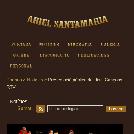
Ariel Santamaria - Presentació
pública del disc 'Cançons RTV'
Portada
Notícies
Biografia
Galeria
Agenda
Discografia
Publicacions
Personal
Portada
>
Notícies
>
Presentació pública del disc 'Cançons
RTV'
Notícies
Sumari
buscar