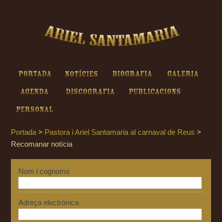
Ariel Santamaria - Recomanar
notícia
Portada
Notícies
Biografia
Galeria
Agenda
Discografia
Publicacions
Personal
Portada
>
Pastora i Ariel Santamaria al carnaval de Reus
>
Recomanar notícia
Nom i cognoms
Adreça electrònica