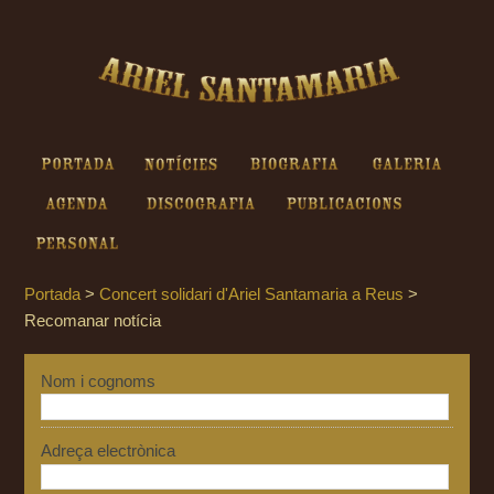
Ariel Santamaria - Recomanar
notícia
Portada
Notícies
Biografia
Galeria
Agenda
Discografia
Publicacions
Personal
Portada
>
Concert solidari d'Ariel Santamaria a Reus
>
Recomanar notícia
Nom i cognoms
Adreça electrònica