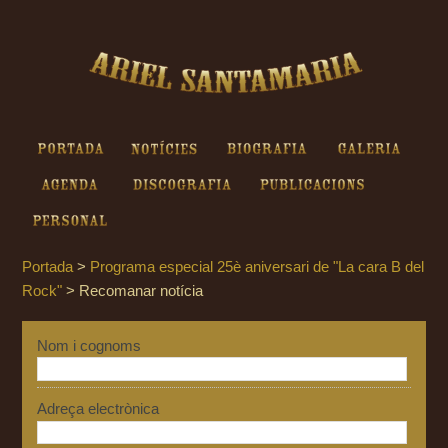
Ariel Santamaria - Recomanar
notícia
Portada
Notícies
Biografia
Galeria
Agenda
Discografia
Publicacions
Personal
Portada
>
Programa especial 25è aniversari de "La cara B del
Rock"
>
Recomanar notícia
Nom i cognoms
Adreça electrònica