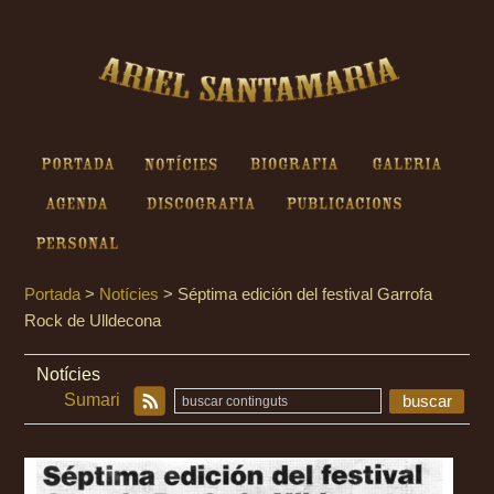
Ariel Santamaria - Séptima
edición del festival Garrofa
Rock de Ulldecona
Portada
Notícies
Biografia
Galeria
Agenda
Discografia
Publicacions
Personal
Portada
>
Notícies
>
Séptima edición del festival Garrofa
Rock de Ulldecona
Notícies
Sumari
buscar