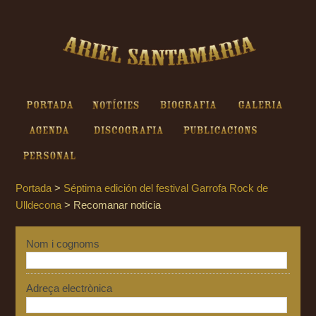
Ariel Santamaria - Recomanar
notícia
Portada
Notícies
Biografia
Galeria
Agenda
Discografia
Publicacions
Personal
Portada
>
Séptima edición del festival Garrofa Rock de
Ulldecona
>
Recomanar notícia
Nom i cognoms
Adreça electrònica