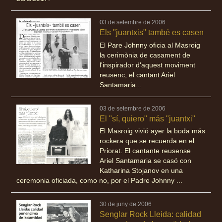
03 de setembre de 2006
Els "juantxis" també es casen
El Pare Johnny oficia al Masroig
la cerimònia de casament de
l'inspirador d'aquest moviment
reusenc, el cantant Ariel
Santamaria...
03 de setembre de 2006
El "sí, quiero" más "juantxi"
El Masroig vivió ayer la boda más
rockera que se recuerda en el
Priorat. El cantante reusense
Ariel Santamaria se casó con
Katharina Stojanov en una
ceremonia oficiada, como no, por el Padre Johnny ...
30 de juny de 2006
Senglar Rock Lleida: calidad