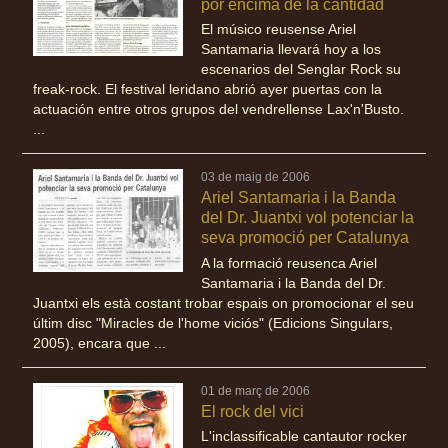
por encima de la cantidad
El músico reusense Ariel
Santamaria llevará hoy a los
escenarios del Senglar Rock su
freak-rock. El festival leridano abrió ayer puertas con la
actuación entre otros grupos del vendrellense Lax'n'Busto.
...
03 de maig de 2006
Ariel Santamaria i la Banda
del Dr. Juantxi vol potenciar la
seva promoció per Catalunya
A la formació reusenca Ariel
Santamaria i la Banda del Dr.
Juantxi els està costant trobar espais on promocionar el seu
últim disc "Miracles de l'home viciós" (Edicions Singulars,
2005), encara que ...
01 de març de 2006
El rock del vici
L'inclassificable cantautor rocker