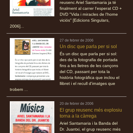
reusenc Ariel Santamaria ja té
finalment al carrer l'esperat CD +
DVD "Vida i miracles de l'home
viciós" [Edicions Singulars,
2006]...
27 de febrer de 2006
Un disc que parla per si sol
És un disc que parla per si sol:
des de la fotografia de portada
fins a les lletres de les cançons
del CD, passant per tota la
història fotogràfica que inclou el
llibret i el recull d'imatges que
trobem ...
20 de febrer de 2006
El grup reusenc més explosiu
torna a la càrrega
Ariel Santamaria i la Banda del
Dr. Juantxi, el grup reusenc més