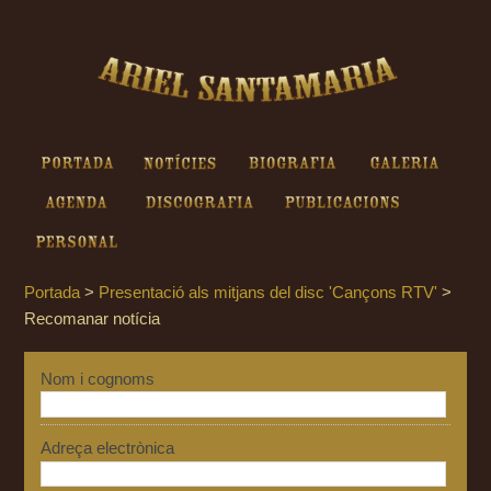
Ariel Santamaria - Recomanar
notícia
Portada
Notícies
Biografia
Galeria
Agenda
Discografia
Publicacions
Personal
Portada
>
Presentació als mitjans del disc 'Cançons RTV'
>
Recomanar notícia
Nom i cognoms
Adreça electrònica